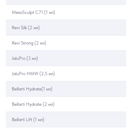
MesoSculpt C71 (1 мл)
20
Revi Silk (2 мл)
19
Revi Strong (2 мл)
21
JaluPro (3 мл)
13
JaluPro HMW (2,5 мл)
19
Bellarti Hydrate(1 мл)
15
Bellarti Hydrate (2 мл)
17
Bellarti Lift (1 мл)
15