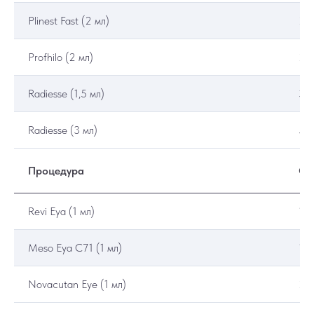
Plinest Fast (2 мл)
20
Profhilo (2 мл)
27
Radiesse (1,5 мл)
34
Radiesse (3 мл)
51
Процедура
Ст
Revi Eya (1 мл)
16
Meso Eya C71 (1 мл)
19
Novacutan Eye (1 мл)
21