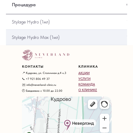
Процедура
Ст
Stylage Hydro (1мл)
15
Stylage Hydro Max (1мл)
16
КОНТАКТЫ
КЛИНИКА
📍 Кудрово, ул. Столичная д.4 к.3
АКЦИИ
УСЛУГИ
📞 +7 921 806 49 37
КОМАНДА
✉️ info@neverland-clinic.ru
О КЛИНИКЕ
🕙 Ежедневно с 10.00 до 22.00